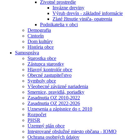
Životné prostredie
Invázne dreviny
Výrub drevín - základné informácie
Zlaté žltnutie viniča- opatrenia
Podnikatelia v obci
Demografia
Cintorín
Dom kultúry
História obce
Samospráva
Starostka obce
Zástupca starostky
Hlavný kontrolór obce
Obecné zastupiteľstvo
Symboly obce
Všeobecné záväzné nariadenia
Smernice, pravidlá, poriadky
Zasadnutia OZ 2010-2022
Zasadnutia OZ 2022-2026
Uznesenia a zápisnice do r. 2010
Rozpočet
PHSR
Územný plán obce
Integrované obslužné miesto občana - IOMO
Ochrana osobných údajov