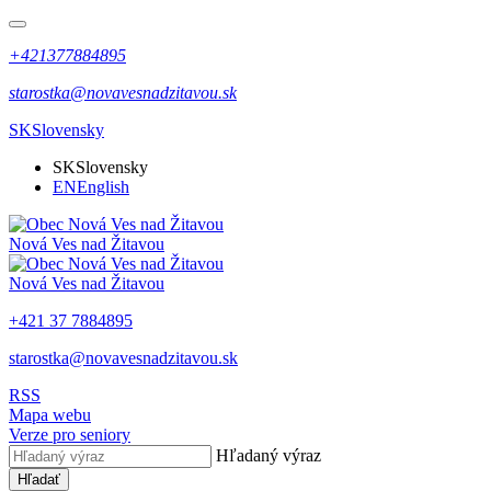
+421377884895
starostka@novavesnadzitavou.sk
SK
Slovensky
SK
Slovensky
EN
English
Nová Ves nad Žitavou
Nová Ves nad Žitavou
+421 37 7884895
starostka@novavesnadzitavou.sk
RSS
Mapa webu
Verze pro seniory
Hľadaný výraz
Hľadať