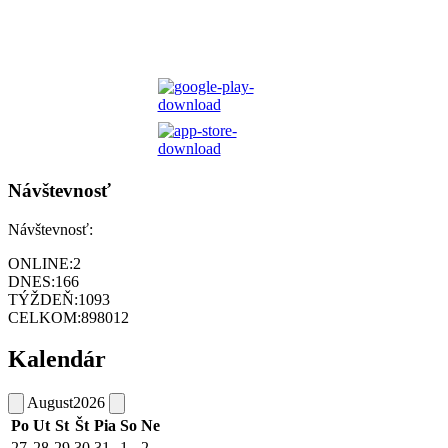
Návštevnosť
Návštevnosť:
ONLINE:
2
DNES:
166
TÝŽDEŇ:
1093
CELKOM:
898012
Kalendár
August
2026
Po
Ut
St
Št
Pia
So
Ne
27
28
29
30
31
1
2