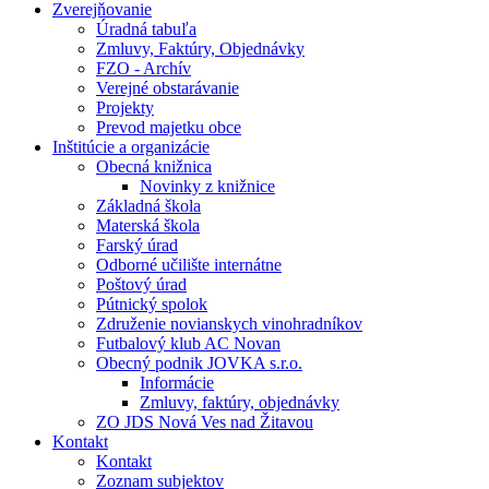
Zverejňovanie
Úradná tabuľa
Zmluvy, Faktúry, Objednávky
FZO - Archív
Verejné obstarávanie
Projekty
Prevod majetku obce
Inštitúcie a organizácie
Obecná knižnica
Novinky z knižnice
Základná škola
Materská škola
Farský úrad
Odborné učilište internátne
Poštový úrad
Pútnický spolok
Združenie novianskych vinohradníkov
Futbalový klub AC Novan
Obecný podnik JOVKA s.r.o.
Informácie
Zmluvy, faktúry, objednávky
ZO JDS Nová Ves nad Žitavou
Kontakt
Kontakt
Zoznam subjektov