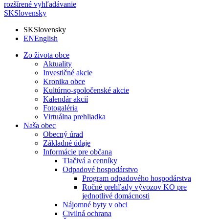
rozšírené vyhľadávanie
SK
Slovensky
SK
Slovensky
EN
English
Zo života obce
Aktuality
Investičné akcie
Kronika obce
Kultúrno-spoločenské akcie
Kalendár akcií
Fotogaléria
Virtuálna prehliadka
Naša obec
Obecný úrad
Základné údaje
Informácie pre občana
Tlačivá a cenníky
Odpadové hospodárstvo
Program odpadového hospodárstva
Ročné prehľady vývozov KO pre
jednotlivé domácnosti
Nájomné byty v obci
Civilná ochrana