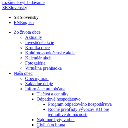
rozšírené vyhľadávanie
SK
Slovensky
SK
Slovensky
EN
English
Zo života obce
Aktuality
Investičné akcie
Kronika obce
Kultúrno-spoločenské akcie
Kalendár akcií
Fotogaléria
Virtuálna prehliadka
Naša obec
Obecný úrad
Základné údaje
Informácie pre občana
Tlačivá a cenníky
Odpadové hospodárstvo
Program odpadového hospodárstva
Ročné prehľady vývozov KO pre
jednotlivé domácnosti
Nájomné byty v obci
Civilná ochrana