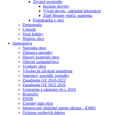
Životné prostredie
Invázne dreviny
Výrub drevín - základné informácie
Zlaté žltnutie viniča- opatrenia
Podnikatelia v obci
Demografia
Cintorín
Dom kultúry
História obce
Samospráva
Starostka obce
Zástupca starostky
Hlavný kontrolór obce
Obecné zastupiteľstvo
Symboly obce
Všeobecné záväzné nariadenia
Smernice, pravidlá, poriadky
Zasadnutia OZ 2010-2022
Zasadnutia OZ 2022-2026
Uznesenia a zápisnice do r. 2010
Rozpočet
PHSR
Územný plán obce
Integrované obslužné miesto občana - IOMO
Ochrana osobných údajov