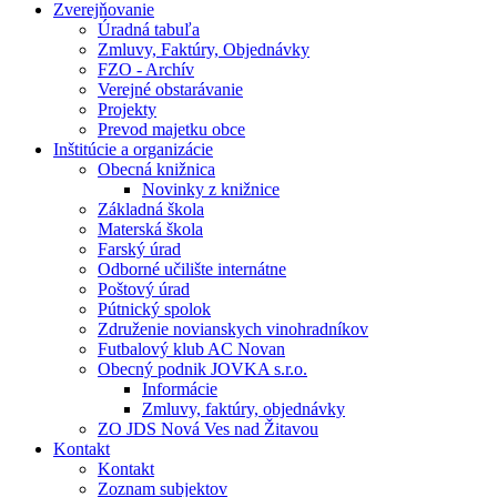
Zverejňovanie
Úradná tabuľa
Zmluvy, Faktúry, Objednávky
FZO - Archív
Verejné obstarávanie
Projekty
Prevod majetku obce
Inštitúcie a organizácie
Obecná knižnica
Novinky z knižnice
Základná škola
Materská škola
Farský úrad
Odborné učilište internátne
Poštový úrad
Pútnický spolok
Združenie novianskych vinohradníkov
Futbalový klub AC Novan
Obecný podnik JOVKA s.r.o.
Informácie
Zmluvy, faktúry, objednávky
ZO JDS Nová Ves nad Žitavou
Kontakt
Kontakt
Zoznam subjektov