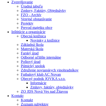
Zverejňovanie
Úradná tabuľa
Zmluvy, Faktúry, Objednávky
FZO - Archív
Verejné obstarávanie
Projekty
Prevod majetku obce
Inštitúcie a organizácie
Obecná knižnica
Novinky z knižnice
Základná škola
Materská škola
Farský úrad
Odborné učilište internátne
Poštový úrad
Pútnický spolok
Združenie novianskych vinohradníkov
Futbalový klub AC Novan
Obecný podnik JOVKA s.r.o.
Informácie
Zmluvy, faktúry, objednávky
ZO JDS Nová Ves nad Žitavou
Kontakt
Kontakt
Zoznam subjektov