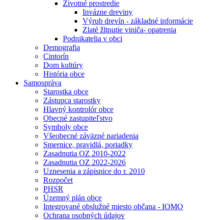
Životné prostredie
Invázne dreviny
Výrub drevín - základné informácie
Zlaté žltnutie viniča- opatrenia
Podnikatelia v obci
Demografia
Cintorín
Dom kultúry
História obce
Samospráva
Starostka obce
Zástupca starostky
Hlavný kontrolór obce
Obecné zastupiteľstvo
Symboly obce
Všeobecné záväzné nariadenia
Smernice, pravidlá, poriadky
Zasadnutia OZ 2010-2022
Zasadnutia OZ 2022-2026
Uznesenia a zápisnice do r. 2010
Rozpočet
PHSR
Územný plán obce
Integrované obslužné miesto občana - IOMO
Ochrana osobných údajov