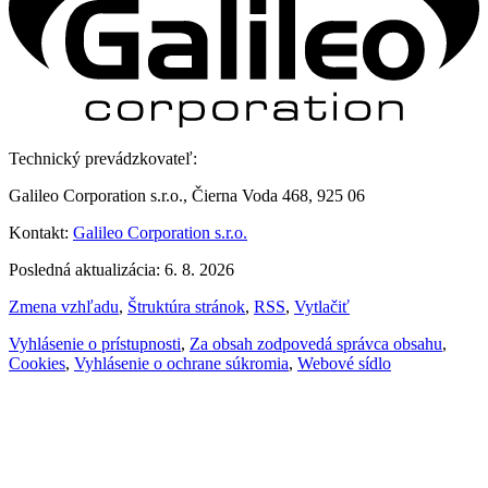
Technický prevádzkovateľ:
Galileo Corporation s.r.o., Čierna Voda 468, 925 06
Kontakt:
Galileo Corporation s.r.o.
Posledná aktualizácia: 6. 8. 2026
Zmena vzhľadu
,
Štruktúra stránok
,
RSS
,
Vytlačiť
Vyhlásenie o prístupnosti
,
Za obsah zodpovedá správca obsahu
,
Cookies
,
Vyhlásenie o ochrane súkromia
,
Webové sídlo