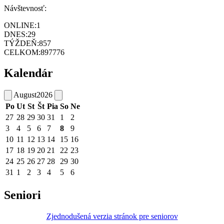
Návštevnosť:
ONLINE:
1
DNES:
29
TÝŽDEŇ:
857
CELKOM:
897776
Kalendár
August
2026
Po
Ut
St
Št
Pia
So
Ne
27
28
29
30
31
1
2
3
4
5
6
7
8
9
10
11
12
13
14
15
16
17
18
19
20
21
22
23
24
25
26
27
28
29
30
31
1
2
3
4
5
6
Seniori
Zjednodušená verzia stránok pre seniorov