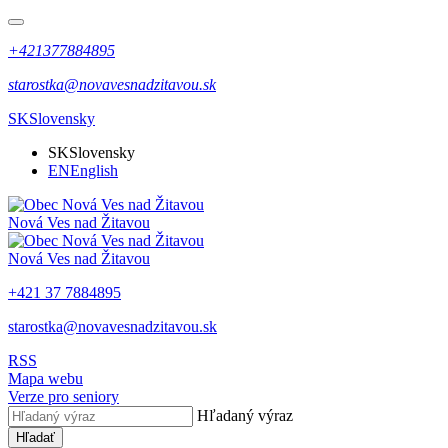
+421377884895
starostka@novavesnadzitavou.sk
SK
Slovensky
SK
Slovensky
EN
English
Nová Ves nad Žitavou
Nová Ves nad Žitavou
+421 37 7884895
starostka@novavesnadzitavou.sk
RSS
Mapa webu
Verze pro seniory
Hľadaný výraz
Hľadať