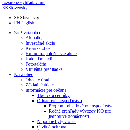
rozšírené vyhľadávanie
SK
Slovensky
SK
Slovensky
EN
English
Zo života obce
Aktuality
Investičné akcie
Kronika obce
Kultúrno-spoločenské akcie
Kalendár akcií
Fotogaléria
Virtuálna prehliadka
Naša obec
Obecný úrad
Základné údaje
Informácie pre občana
Tlačivá a cenníky
Odpadové hospodárstvo
Program odpadového hospodárstva
Ročné prehľady vývozov KO pre
jednotlivé domácnosti
Nájomné byty v obci
Civilná ochrana