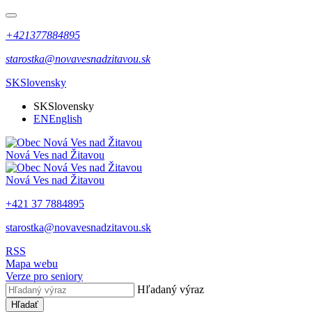
+421377884895
starostka@novavesnadzitavou.sk
SK
Slovensky
SK
Slovensky
EN
English
Nová Ves nad Žitavou
Nová Ves nad Žitavou
+421 37 7884895
starostka@novavesnadzitavou.sk
RSS
Mapa webu
Verze pro seniory
Hľadaný výraz
Hľadať