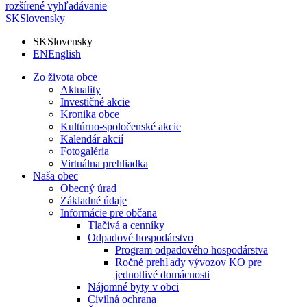
rozšírené vyhľadávanie
SK
Slovensky
SK
Slovensky
EN
English
Zo života obce
Aktuality
Investičné akcie
Kronika obce
Kultúrno-spoločenské akcie
Kalendár akcií
Fotogaléria
Virtuálna prehliadka
Naša obec
Obecný úrad
Základné údaje
Informácie pre občana
Tlačivá a cenníky
Odpadové hospodárstvo
Program odpadového hospodárstva
Ročné prehľady vývozov KO pre
jednotlivé domácnosti
Nájomné byty v obci
Civilná ochrana