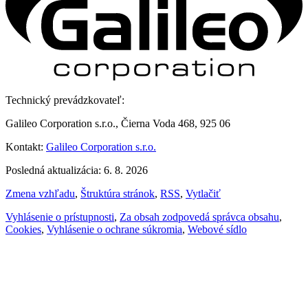
Technický prevádzkovateľ:
Galileo Corporation s.r.o., Čierna Voda 468, 925 06
Kontakt:
Galileo Corporation s.r.o.
Posledná aktualizácia: 6. 8. 2026
Zmena vzhľadu
,
Štruktúra stránok
,
RSS
,
Vytlačiť
Vyhlásenie o prístupnosti
,
Za obsah zodpovedá správca obsahu
,
Cookies
,
Vyhlásenie o ochrane súkromia
,
Webové sídlo