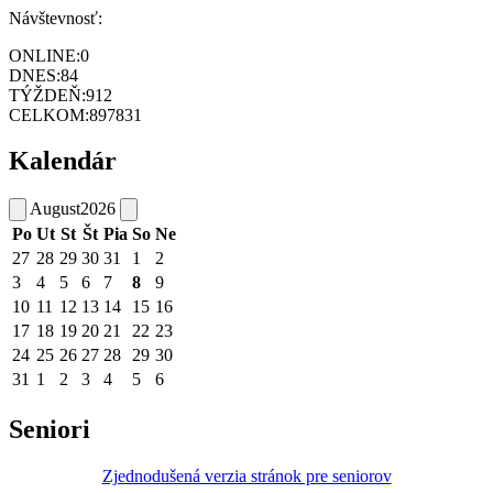
Návštevnosť:
ONLINE:
0
DNES:
84
TÝŽDEŇ:
912
CELKOM:
897831
Kalendár
August
2026
Po
Ut
St
Št
Pia
So
Ne
27
28
29
30
31
1
2
3
4
5
6
7
8
9
10
11
12
13
14
15
16
17
18
19
20
21
22
23
24
25
26
27
28
29
30
31
1
2
3
4
5
6
Seniori
Zjednodušená verzia stránok pre seniorov