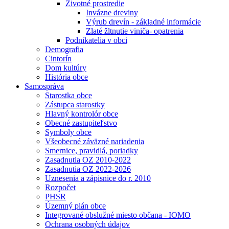
Životné prostredie
Invázne dreviny
Výrub drevín - základné informácie
Zlaté žltnutie viniča- opatrenia
Podnikatelia v obci
Demografia
Cintorín
Dom kultúry
História obce
Samospráva
Starostka obce
Zástupca starostky
Hlavný kontrolór obce
Obecné zastupiteľstvo
Symboly obce
Všeobecné záväzné nariadenia
Smernice, pravidlá, poriadky
Zasadnutia OZ 2010-2022
Zasadnutia OZ 2022-2026
Uznesenia a zápisnice do r. 2010
Rozpočet
PHSR
Územný plán obce
Integrované obslužné miesto občana - IOMO
Ochrana osobných údajov