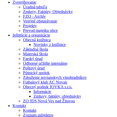
Zverejňovanie
Úradná tabuľa
Zmluvy, Faktúry, Objednávky
FZO - Archív
Verejné obstarávanie
Projekty
Prevod majetku obce
Inštitúcie a organizácie
Obecná knižnica
Novinky z knižnice
Základná škola
Materská škola
Farský úrad
Odborné učilište internátne
Poštový úrad
Pútnický spolok
Združenie novianskych vinohradníkov
Futbalový klub AC Novan
Obecný podnik JOVKA s.r.o.
Informácie
Zmluvy, faktúry, objednávky
ZO JDS Nová Ves nad Žitavou
Kontakt
Kontakt
Zoznam subjektov