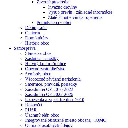
Životné prostredie
Invázne dreviny
Výrub drevín - základné informácie
Zlaté žltnutie viniča- opatrenia
Podnikatelia v obci
Demografia
Cintorín
Dom kultúry
História obce
Samospráva
Starostka obce
Zástupca starostky
Hlavný kontrolór obce
Obecné zastupiteľstvo
Symboly obce
Všeobecné záväzné nariadenia
Smernice, pravidlá, poriadky
Zasadnutia OZ 2010-2022
Zasadnutia OZ 2022-2026
Uznesenia a zápisnice do r. 2010
Rozpočet
PHSR
Územný plán obce
Integrované obslužné miesto občana - IOMO
Ochrana osobných údajov