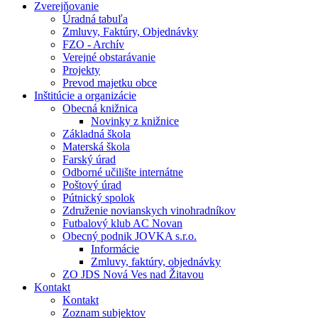
Zverejňovanie
Úradná tabuľa
Zmluvy, Faktúry, Objednávky
FZO - Archív
Verejné obstarávanie
Projekty
Prevod majetku obce
Inštitúcie a organizácie
Obecná knižnica
Novinky z knižnice
Základná škola
Materská škola
Farský úrad
Odborné učilište internátne
Poštový úrad
Pútnický spolok
Združenie novianskych vinohradníkov
Futbalový klub AC Novan
Obecný podnik JOVKA s.r.o.
Informácie
Zmluvy, faktúry, objednávky
ZO JDS Nová Ves nad Žitavou
Kontakt
Kontakt
Zoznam subjektov