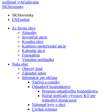
rozšírené vyhľadávanie
SK
Slovensky
SK
Slovensky
EN
English
Zo života obce
Aktuality
Investičné akcie
Kronika obce
Kultúrno-spoločenské akcie
Kalendár akcií
Fotogaléria
Virtuálna prehliadka
Naša obec
Obecný úrad
Základné údaje
Informácie pre občana
Tlačivá a cenníky
Odpadové hospodárstvo
Program odpadového hospodárstva
Ročné prehľady vývozov KO pre
jednotlivé domácnosti
Nájomné byty v obci
Civilná ochrana