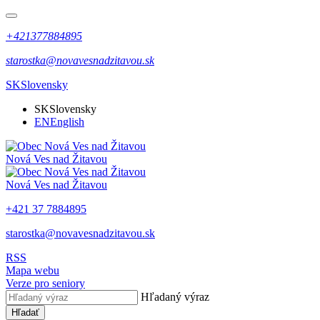
+421377884895
starostka@novavesnadzitavou.sk
SK
Slovensky
SK
Slovensky
EN
English
Nová Ves nad Žitavou
Nová Ves nad Žitavou
+421 37 7884895
starostka@novavesnadzitavou.sk
RSS
Mapa webu
Verze pro seniory
Hľadaný výraz
Hľadať