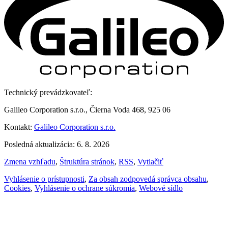
Technický prevádzkovateľ:
Galileo Corporation s.r.o., Čierna Voda 468, 925 06
Kontakt:
Galileo Corporation s.r.o.
Posledná aktualizácia: 6. 8. 2026
Zmena vzhľadu
,
Štruktúra stránok
,
RSS
,
Vytlačiť
Vyhlásenie o prístupnosti
,
Za obsah zodpovedá správca obsahu
,
Cookies
,
Vyhlásenie o ochrane súkromia
,
Webové sídlo