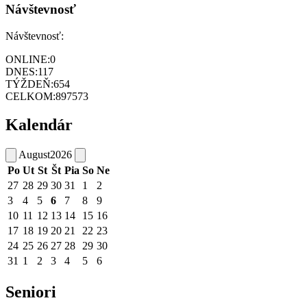
Návštevnosť
Návštevnosť:
ONLINE:
0
DNES:
117
TÝŽDEŇ:
654
CELKOM:
897573
Kalendár
August
2026
Po
Ut
St
Št
Pia
So
Ne
27
28
29
30
31
1
2
3
4
5
6
7
8
9
10
11
12
13
14
15
16
17
18
19
20
21
22
23
24
25
26
27
28
29
30
31
1
2
3
4
5
6
Seniori