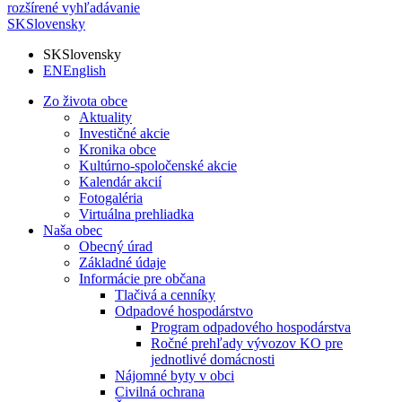
rozšírené vyhľadávanie
SK
Slovensky
SK
Slovensky
EN
English
Zo života obce
Aktuality
Investičné akcie
Kronika obce
Kultúrno-spoločenské akcie
Kalendár akcií
Fotogaléria
Virtuálna prehliadka
Naša obec
Obecný úrad
Základné údaje
Informácie pre občana
Tlačivá a cenníky
Odpadové hospodárstvo
Program odpadového hospodárstva
Ročné prehľady vývozov KO pre
jednotlivé domácnosti
Nájomné byty v obci
Civilná ochrana