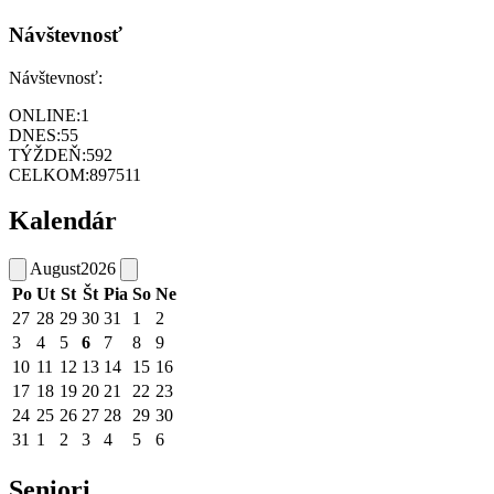
Návštevnosť
Návštevnosť:
ONLINE:
1
DNES:
55
TÝŽDEŇ:
592
CELKOM:
897511
Kalendár
August
2026
Po
Ut
St
Št
Pia
So
Ne
27
28
29
30
31
1
2
3
4
5
6
7
8
9
10
11
12
13
14
15
16
17
18
19
20
21
22
23
24
25
26
27
28
29
30
31
1
2
3
4
5
6
Seniori