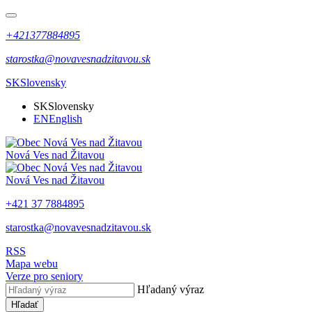
+421377884895
starostka@novavesnadzitavou.sk
SK
Slovensky
SK
Slovensky
EN
English
Nová Ves nad Žitavou
Nová Ves nad Žitavou
+421 37 7884895
starostka@novavesnadzitavou.sk
RSS
Mapa webu
Verze pro seniory
Hľadaný výraz
Hľadať