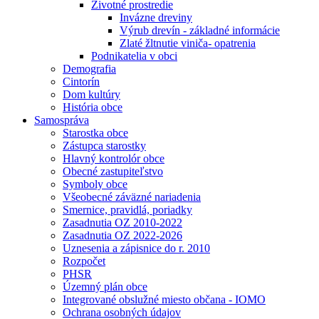
Životné prostredie
Invázne dreviny
Výrub drevín - základné informácie
Zlaté žltnutie viniča- opatrenia
Podnikatelia v obci
Demografia
Cintorín
Dom kultúry
História obce
Samospráva
Starostka obce
Zástupca starostky
Hlavný kontrolór obce
Obecné zastupiteľstvo
Symboly obce
Všeobecné záväzné nariadenia
Smernice, pravidlá, poriadky
Zasadnutia OZ 2010-2022
Zasadnutia OZ 2022-2026
Uznesenia a zápisnice do r. 2010
Rozpočet
PHSR
Územný plán obce
Integrované obslužné miesto občana - IOMO
Ochrana osobných údajov