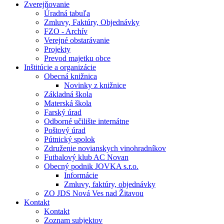
Zverejňovanie
Úradná tabuľa
Zmluvy, Faktúry, Objednávky
FZO - Archív
Verejné obstarávanie
Projekty
Prevod majetku obce
Inštitúcie a organizácie
Obecná knižnica
Novinky z knižnice
Základná škola
Materská škola
Farský úrad
Odborné učilište internátne
Poštový úrad
Pútnický spolok
Združenie novianskych vinohradníkov
Futbalový klub AC Novan
Obecný podnik JOVKA s.r.o.
Informácie
Zmluvy, faktúry, objednávky
ZO JDS Nová Ves nad Žitavou
Kontakt
Kontakt
Zoznam subjektov