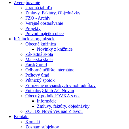
Zverejňovanie
Úradná tabuľa
Zmluvy, Faktúry, Objednávky
FZO - Archív
Verejné obstarávanie
Projekty
Prevod majetku obce
Inštitúcie a organizácie
Obecná knižnica
Novinky z knižnice
Základná škola
Materská škola
Farský úrad
Odborné učilište internátne
Poštový úrad
Pútnický spolok
Združenie novianskych vinohradníkov
Futbalový klub AC Novan
Obecný podnik JOVKA s.r.o.
Informácie
Zmluvy, faktúry, objednávky
ZO JDS Nová Ves nad Žitavou
Kontakt
Kontakt
Zoznam subjektov