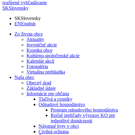
rozšírené vyhľadávanie
SK
Slovensky
SK
Slovensky
EN
English
Zo života obce
Aktuality
Investičné akcie
Kronika obce
Kultúrno-spoločenské akcie
Kalendár akcií
Fotogaléria
Virtuálna prehliadka
Naša obec
Obecný úrad
Základné údaje
Informácie pre občana
Tlačivá a cenníky
Odpadové hospodárstvo
Program odpadového hospodárstva
Ročné prehľady vývozov KO pre
jednotlivé domácnosti
Nájomné byty v obci
Civilná ochrana