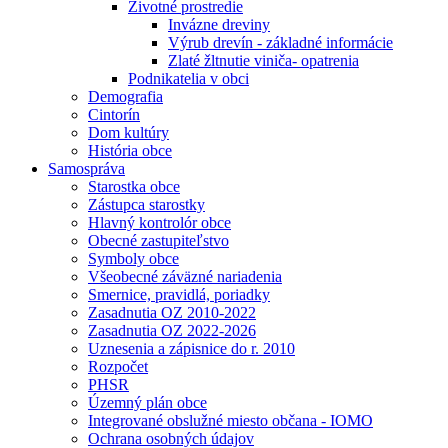
Životné prostredie
Invázne dreviny
Výrub drevín - základné informácie
Zlaté žltnutie viniča- opatrenia
Podnikatelia v obci
Demografia
Cintorín
Dom kultúry
História obce
Samospráva
Starostka obce
Zástupca starostky
Hlavný kontrolór obce
Obecné zastupiteľstvo
Symboly obce
Všeobecné záväzné nariadenia
Smernice, pravidlá, poriadky
Zasadnutia OZ 2010-2022
Zasadnutia OZ 2022-2026
Uznesenia a zápisnice do r. 2010
Rozpočet
PHSR
Územný plán obce
Integrované obslužné miesto občana - IOMO
Ochrana osobných údajov