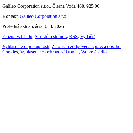
Galileo Corporation s.r.o., Čierna Voda 468, 925 06
Kontakt:
Galileo Corporation s.r.o.
Posledná aktualizácia: 6. 8. 2026
Zmena vzhľadu
,
Štruktúra stránok
,
RSS
,
Vytlačiť
Vyhlásenie o prístupnosti
,
Za obsah zodpovedá správca obsahu
,
Cookies
,
Vyhlásenie o ochrane súkromia
,
Webové sídlo