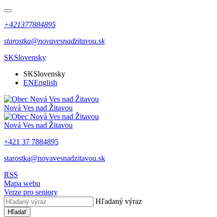
+421377884895
starostka@novavesnadzitavou.sk
SK
Slovensky
SK
Slovensky
EN
English
Nová Ves nad Žitavou
Nová Ves nad Žitavou
+421 37 7884895
starostka@novavesnadzitavou.sk
RSS
Mapa webu
Verze pro seniory
Hľadaný výraz
Hľadať