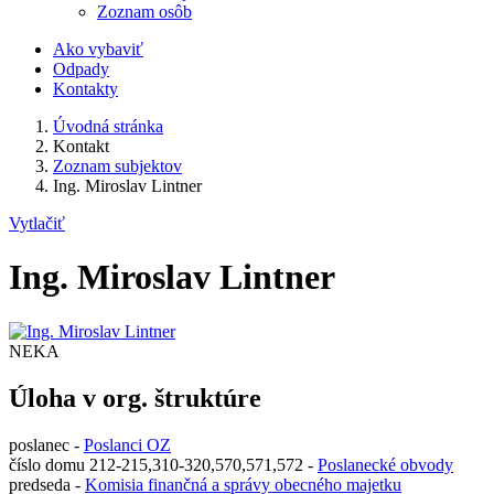
Zoznam osôb
Ako vybaviť
Odpady
Kontakty
Úvodná stránka
Kontakt
Zoznam subjektov
Ing. Miroslav Lintner
Vytlačiť
Ing. Miroslav Lintner
NEKA
Úloha v org. štruktúre
poslanec -
Poslanci OZ
číslo domu 212-215,310-320,570,571,572 -
Poslanecké obvody
predseda -
Komisia finančná a správy obecného majetku