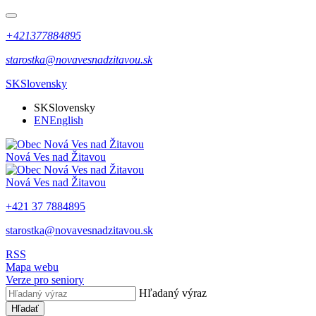
+421377884895
starostka@novavesnadzitavou.sk
SK
Slovensky
SK
Slovensky
EN
English
Nová Ves nad Žitavou
Nová Ves nad Žitavou
+421 37 7884895
starostka@novavesnadzitavou.sk
RSS
Mapa webu
Verze pro seniory
Hľadaný výraz
Hľadať