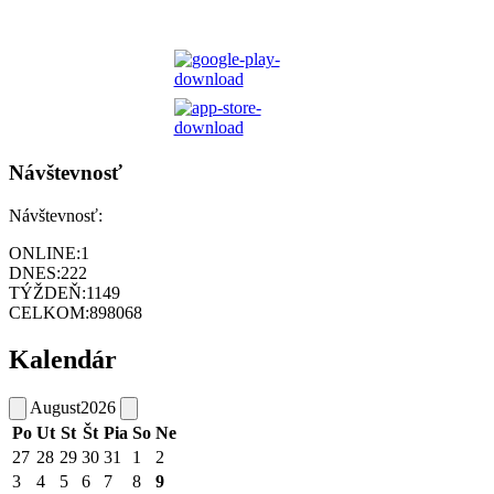
Návštevnosť
Návštevnosť:
ONLINE:
1
DNES:
222
TÝŽDEŇ:
1149
CELKOM:
898068
Kalendár
August
2026
Po
Ut
St
Št
Pia
So
Ne
27
28
29
30
31
1
2
3
4
5
6
7
8
9