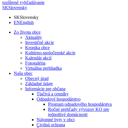
rozšírené vyhľadávanie
SK
Slovensky
SK
Slovensky
EN
English
Zo života obce
Aktuality
Investičné akcie
Kronika obce
Kultúrno-spoločenské akcie
Kalendár akcií
Fotogaléria
Virtuálna prehliadka
Naša obec
Obecný úrad
Základné údaje
Informácie pre občana
Tlačivá a cenníky
Odpadové hospodárstvo
Program odpadového hospodárstva
Ročné prehľady vývozov KO pre
jednotlivé domácnosti
Nájomné byty v obci
Civilná ochrana