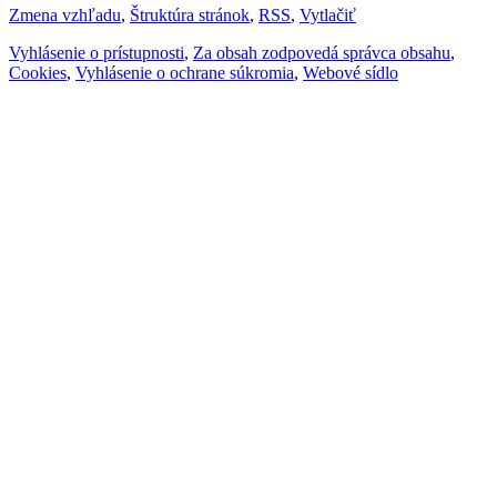
Zmena vzhľadu
,
Štruktúra stránok
,
RSS
,
Vytlačiť
Vyhlásenie o prístupnosti
,
Za obsah zodpovedá správca obsahu
,
Cookies
,
Vyhlásenie o ochrane súkromia
,
Webové sídlo