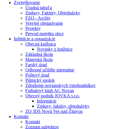
Zverejňovanie
Úradná tabuľa
Zmluvy, Faktúry, Objednávky
FZO - Archív
Verejné obstarávanie
Projekty
Prevod majetku obce
Inštitúcie a organizácie
Obecná knižnica
Novinky z knižnice
Základná škola
Materská škola
Farský úrad
Odborné učilište internátne
Poštový úrad
Pútnický spolok
Združenie novianskych vinohradníkov
Futbalový klub AC Novan
Obecný podnik JOVKA s.r.o.
Informácie
Zmluvy, faktúry, objednávky
ZO JDS Nová Ves nad Žitavou
Kontakt
Kontakt
Zoznam subjektov