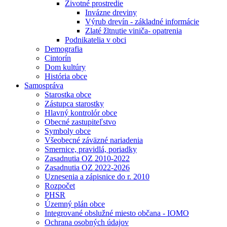
Životné prostredie
Invázne dreviny
Výrub drevín - základné informácie
Zlaté žltnutie viniča- opatrenia
Podnikatelia v obci
Demografia
Cintorín
Dom kultúry
História obce
Samospráva
Starostka obce
Zástupca starostky
Hlavný kontrolór obce
Obecné zastupiteľstvo
Symboly obce
Všeobecné záväzné nariadenia
Smernice, pravidlá, poriadky
Zasadnutia OZ 2010-2022
Zasadnutia OZ 2022-2026
Uznesenia a zápisnice do r. 2010
Rozpočet
PHSR
Územný plán obce
Integrované obslužné miesto občana - IOMO
Ochrana osobných údajov