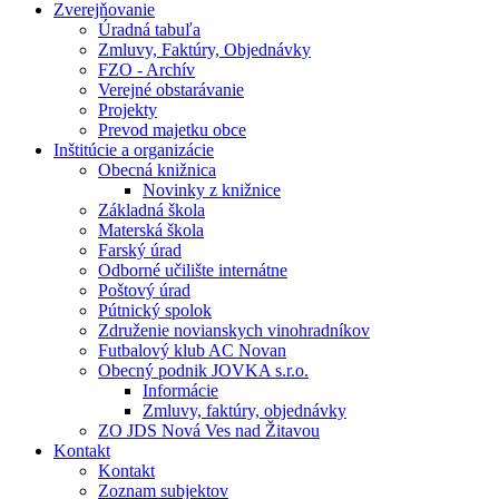
Zverejňovanie
Úradná tabuľa
Zmluvy, Faktúry, Objednávky
FZO - Archív
Verejné obstarávanie
Projekty
Prevod majetku obce
Inštitúcie a organizácie
Obecná knižnica
Novinky z knižnice
Základná škola
Materská škola
Farský úrad
Odborné učilište internátne
Poštový úrad
Pútnický spolok
Združenie novianskych vinohradníkov
Futbalový klub AC Novan
Obecný podnik JOVKA s.r.o.
Informácie
Zmluvy, faktúry, objednávky
ZO JDS Nová Ves nad Žitavou
Kontakt
Kontakt
Zoznam subjektov