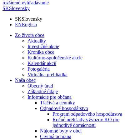
rozšírené vyhľadávanie
SK
Slovensky
SK
Slovensky
EN
English
Zo života obce
Aktuality
Investičné akcie
Kronika obce
Kultúrno-spoločenské akcie
Kalendár akcií
Fotogaléria
Virtuálna prehliadka
Naša obec
Obecný úrad
Základné údaje
Informácie pre občana
Tlačivá a cenníky
Odpadové hospodárstvo
Program odpadového hospodárstva
Ročné prehľady vývozov KO pre
jednotlivé domácnosti
Nájomné byty v obci
Civilná ochrana