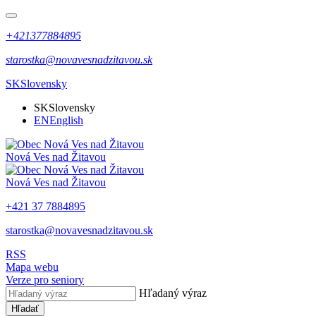
+421377884895
starostka@novavesnadzitavou.sk
SK
Slovensky
SK
Slovensky
EN
English
Nová Ves nad Žitavou
Nová Ves nad Žitavou
+421 37 7884895
starostka@novavesnadzitavou.sk
RSS
Mapa webu
Verze pro seniory
Hľadaný výraz
Hľadať