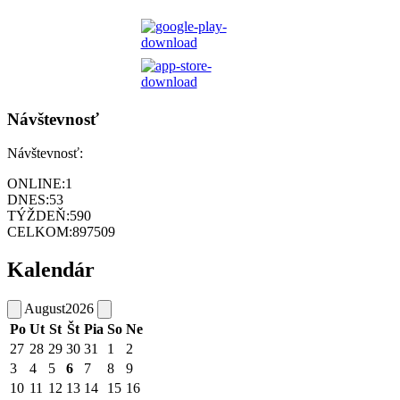
Návštevnosť
Návštevnosť:
ONLINE:
1
DNES:
53
TÝŽDEŇ:
590
CELKOM:
897509
Kalendár
August
2026
Po
Ut
St
Št
Pia
So
Ne
27
28
29
30
31
1
2
3
4
5
6
7
8
9
10
11
12
13
14
15
16