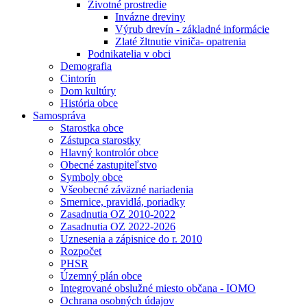
Životné prostredie
Invázne dreviny
Výrub drevín - základné informácie
Zlaté žltnutie viniča- opatrenia
Podnikatelia v obci
Demografia
Cintorín
Dom kultúry
História obce
Samospráva
Starostka obce
Zástupca starostky
Hlavný kontrolór obce
Obecné zastupiteľstvo
Symboly obce
Všeobecné záväzné nariadenia
Smernice, pravidlá, poriadky
Zasadnutia OZ 2010-2022
Zasadnutia OZ 2022-2026
Uznesenia a zápisnice do r. 2010
Rozpočet
PHSR
Územný plán obce
Integrované obslužné miesto občana - IOMO
Ochrana osobných údajov