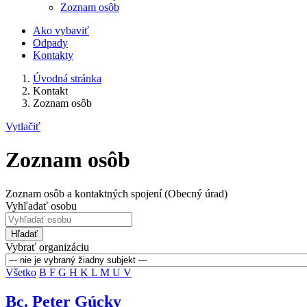
Zoznam osôb
Ako vybaviť
Odpady
Kontakty
Úvodná stránka
Kontakt
Zoznam osôb
Vytlačiť
Zoznam osôb
Zoznam osôb a kontaktných spojení (Obecný úrad)
Vyhľadať osobu
Hľadať
Vybrať organizáciu
Všetko
B
F
G
H
K
L
M
U
V
Bc. Peter Gúcky