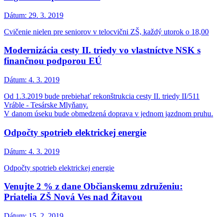
Dátum:
29. 3. 2019
Cvičenie nielen pre seniorov v telocvični ZŠ, každý utorok o 18,00
Modernizácia cesty II. triedy vo vlastníctve NSK s
finančnou podporou EÚ
Dátum:
4. 3. 2019
Od 1.3.2019 bude prebiehať rekonštrukcia cesty II. triedy II/511
Vráble - Tesárske Mlyňany.
V danom úseku bude obmedzená doprava v jednom jazdnom pruhu.
Odpočty spotrieb elektrickej energie
Dátum:
4. 3. 2019
Odpočty spotrieb elektrickej energie
Venujte 2 % z dane Občianskemu združeniu:
Priatelia ZŠ Nová Ves nad Žitavou
Dátum:
15. 2. 2019