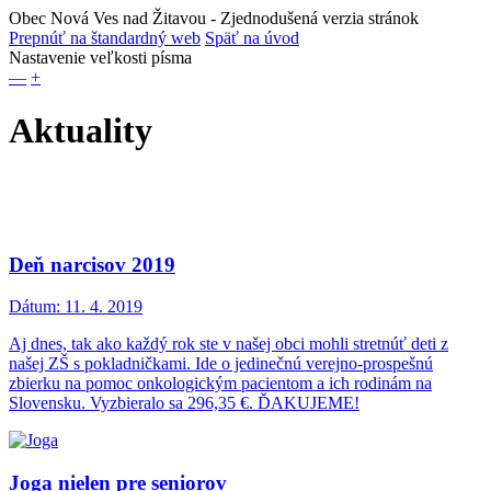
Obec Nová Ves nad Žitavou
- Zjednodušená verzia stránok
Prepnúť na štandardný web
Späť na úvod
Nastavenie veľkosti písma
—
+
Aktuality
Deň narcisov 2019
Dátum:
11. 4. 2019
Aj dnes, tak ako každý rok ste v našej obci mohli stretnúť deti z
našej ZŠ s pokladničkami. Ide o jedinečnú verejno-prospešnú
zbierku na pomoc onkologickým pacientom a ich rodinám na
Slovensku. Vyzbieralo sa 296,35 €. ĎAKUJEME!
Joga nielen pre seniorov