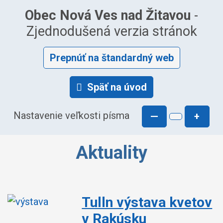
Obec Nová Ves nad Žitavou
-
Zjednodušená verzia stránok
Prepnúť na štandardný web
Späť na úvod
Nastavenie veľkosti písma
—
+
Aktuality
Tulln výstava kvetov
v Rakúsku