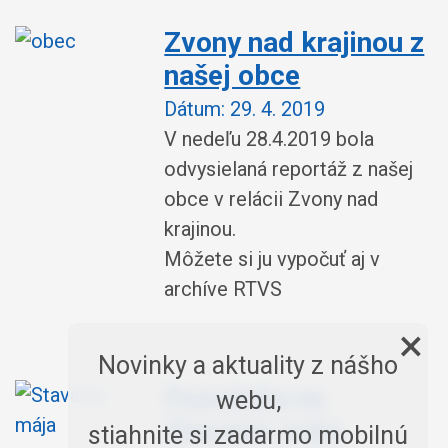
Zvony nad krajinou z
našej obce
Dátum:
29. 4. 2019
V nedeľu 28.4.2019 bola
odvysielaná reportáž z našej
obce v relácii Zvony nad
krajinou.
Môžete si ju vypočuť aj v
archíve RTVS
×
Novinky a aktuality z nášho
Pozvánka na
webu,
Stavanie mája
stiahnite si zadarmo mobilnú