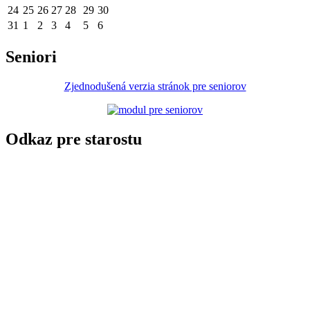
24
25
26
27
28
29
30
31
1
2
3
4
5
6
Seniori
Zjednodušená verzia stránok pre seniorov
Odkaz pre starostu