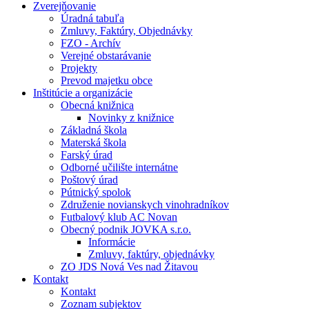
Zverejňovanie
Úradná tabuľa
Zmluvy, Faktúry, Objednávky
FZO - Archív
Verejné obstarávanie
Projekty
Prevod majetku obce
Inštitúcie a organizácie
Obecná knižnica
Novinky z knižnice
Základná škola
Materská škola
Farský úrad
Odborné učilište internátne
Poštový úrad
Pútnický spolok
Združenie novianskych vinohradníkov
Futbalový klub AC Novan
Obecný podnik JOVKA s.r.o.
Informácie
Zmluvy, faktúry, objednávky
ZO JDS Nová Ves nad Žitavou
Kontakt
Kontakt
Zoznam subjektov