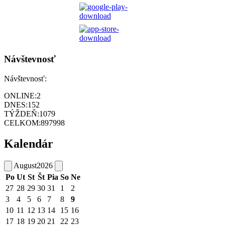
Návštevnosť
Návštevnosť:
ONLINE:
2
DNES:
152
TÝŽDEŇ:
1079
CELKOM:
897998
Kalendár
August
2026
Po
Ut
St
Št
Pia
So
Ne
27
28
29
30
31
1
2
3
4
5
6
7
8
9
10
11
12
13
14
15
16
17
18
19
20
21
22
23