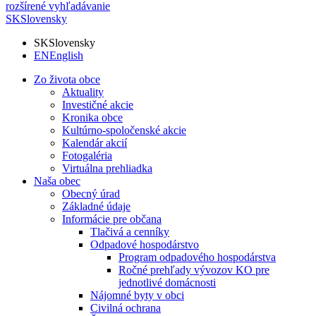
rozšírené vyhľadávanie
SK
Slovensky
SK
Slovensky
EN
English
Zo života obce
Aktuality
Investičné akcie
Kronika obce
Kultúrno-spoločenské akcie
Kalendár akcií
Fotogaléria
Virtuálna prehliadka
Naša obec
Obecný úrad
Základné údaje
Informácie pre občana
Tlačivá a cenníky
Odpadové hospodárstvo
Program odpadového hospodárstva
Ročné prehľady vývozov KO pre
jednotlivé domácnosti
Nájomné byty v obci
Civilná ochrana