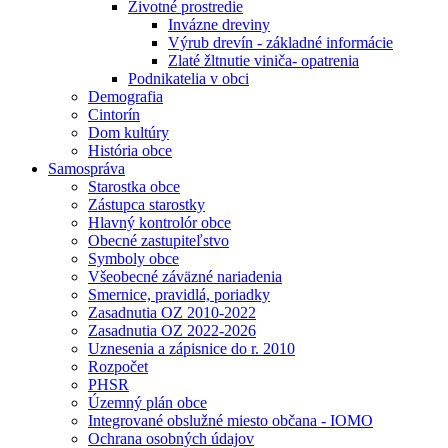
Životné prostredie
Invázne dreviny
Výrub drevín - základné informácie
Zlaté žltnutie viniča- opatrenia
Podnikatelia v obci
Demografia
Cintorín
Dom kultúry
História obce
Samospráva
Starostka obce
Zástupca starostky
Hlavný kontrolór obce
Obecné zastupiteľstvo
Symboly obce
Všeobecné záväzné nariadenia
Smernice, pravidlá, poriadky
Zasadnutia OZ 2010-2022
Zasadnutia OZ 2022-2026
Uznesenia a zápisnice do r. 2010
Rozpočet
PHSR
Územný plán obce
Integrované obslužné miesto občana - IOMO
Ochrana osobných údajov