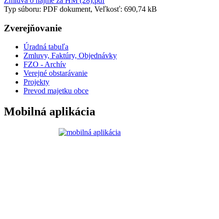
Zmluva o nájme za HM (28).pdf
Typ súboru: PDF dokument, Veľkosť: 690,74 kB
Zverejňovanie
Úradná tabuľa
Zmluvy, Faktúry, Objednávky
FZO - Archív
Verejné obstarávanie
Projekty
Prevod majetku obce
Mobilná aplikácia