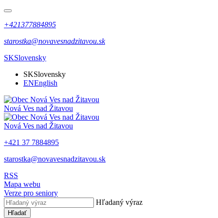
+421377884895
starostka@novavesnadzitavou.sk
SK
Slovensky
SK
Slovensky
EN
English
Nová Ves nad Žitavou
Nová Ves nad Žitavou
+421 37 7884895
starostka@novavesnadzitavou.sk
RSS
Mapa webu
Verze pro seniory
Hľadaný výraz
Hľadať