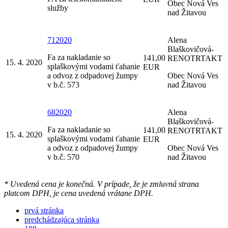
Obec Nová Ves
služby
nad Žitavou
712020
Alena
Blaškovičová-
Fa za nakladanie so
141,00
RENOTRTAKT
15. 4. 2020
splaškovými vodami ťahanie
EUR
a odvoz z odpadovej žumpy
Obec Nová Ves
v b.č. 573
nad Žitavou
682020
Alena
Blaškovičová-
Fa za nakladanie so
141,00
RENOTRTAKT
15. 4. 2020
splaškovými vodami ťahanie
EUR
a odvoz z odpadovej žumpy
Obec Nová Ves
v b.č. 570
nad Žitavou
* Uvedená cena je konečná. V prípade, že je zmluvná strana
platcom DPH, je cena uvedená vrátane DPH.
prvá stránka
predchádzajúca stránka