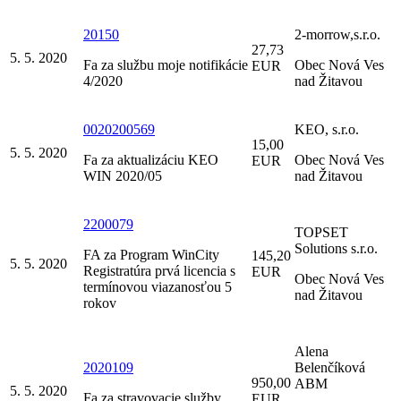
20150
2-morrow,s.r.o.
27,73
5. 5. 2020
Fa za službu moje notifikácie
Obec Nová Ves
EUR
4/2020
nad Žitavou
0020200569
KEO, s.r.o.
15,00
5. 5. 2020
Fa za aktualizáciu KEO
Obec Nová Ves
EUR
WIN 2020/05
nad Žitavou
2200079
TOPSET
Solutions s.r.o.
FA za Program WinCity
145,20
5. 5. 2020
Registratúra prvá licencia s
EUR
Obec Nová Ves
termínovou viazanosťou 5
nad Žitavou
rokov
Alena
2020109
Belenčíková
950,00
ABM
5. 5. 2020
Fa za stravovacie služby
EUR