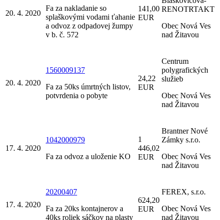
Blaškovičová-
Fa za nakladanie so
141,00
RENOTRTAKT
20. 4. 2020
splaškovými vodami ťahanie
EUR
a odvoz z odpadovej žumpy
Obec Nová Ves
v b. č. 572
nad Žitavou
Centrum
1560009137
polygrafických
24,22
služieb
20. 4. 2020
Fa za 50ks úmrtných listov,
EUR
potvrdenia o pobyte
Obec Nová Ves
nad Žitavou
Brantner Nové
1
1042000979
Zámky s.r.o.
17. 4. 2020
446,02
Fa za odvoz a uloženie KO
Obec Nová Ves
EUR
nad Žitavou
20200407
FEREX, s.r.o.
624,20
17. 4. 2020
Fa za 20ks kontajnerov a
Obec Nová Ves
EUR
40ks roliek sáčkov na plasty
nad Žitavou