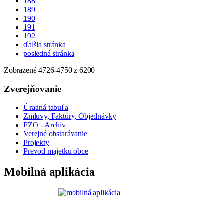
188
189
190
191
192
ďalšia stránka
posledná stránka
Zobrazené
4726
-
4750
z 6200
Zverejňovanie
Úradná tabuľa
Zmluvy, Faktúry, Objednávky
FZO - Archív
Verejné obstarávanie
Projekty
Prevod majetku obce
Mobilná aplikácia