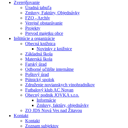
Zverejňovanie
Úradná tabuľa
Zmluvy, Faktúry, Objednávky
FZO - Archív
Verejné obstarávanie
Projekty
Prevod majetku obce
Inštitúcie a organizácie
Obecná knižnica
Novinky z knižnice
Základná škola
Materská škola
Farský úrad
Odborné učilište internátne
Poštový úrad
Pútnický spolok
Združenie novianskych vinohradníkov
Futbalový klub AC Novan
Obecný podnik JOVKA s.r.o.
Informácie
Zmluvy, faktúry, objednávky
ZO JDS Nová Ves nad Žitavou
Kontakt
Kontakt
Zoznam subjektov