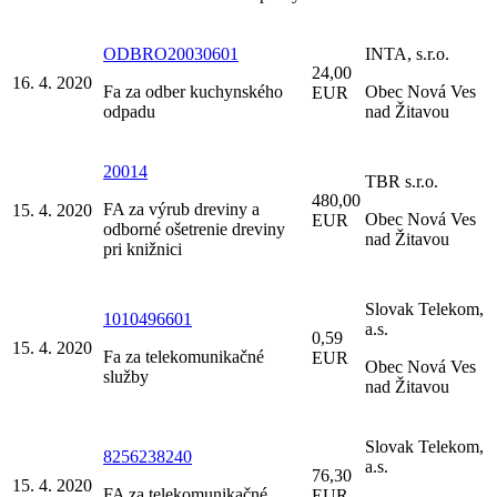
ODBRO20030601
INTA, s.r.o.
24,00
16. 4. 2020
Fa za odber kuchynského
Obec Nová Ves
EUR
odpadu
nad Žitavou
20014
TBR s.r.o.
480,00
FA za výrub dreviny a
15. 4. 2020
Obec Nová Ves
EUR
odborné ošetrenie dreviny
nad Žitavou
pri knižnici
Slovak Telekom,
1010496601
a.s.
0,59
15. 4. 2020
Fa za telekomunikačné
EUR
Obec Nová Ves
služby
nad Žitavou
Slovak Telekom,
8256238240
a.s.
76,30
15. 4. 2020
FA za telekomunikačné
EUR