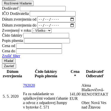
Rozšírené hľadanie
Dodávateľ
IČO Dodávatelia
Dátum zverejnenia od
Dátum zverejnenia do
Zverejnený v roku
Číslo faktúry
Popis plnenia
Cena od
Cena do
Zrušiť filter
Zavrieť
Dátum
Číslo faktúry
Cena
Dodávateľ
zverejnenia
Popis plnenia
*
Odberateľ
792020
Alena
Blaškovičová-
Fa za nakladanie so
141,00
RENOTRTAKT
5. 5. 2020
splaškovými vodami ťahanie
EUR
a odvoz z odpadovej žumpy
Obec Nová Ves
v bytovke č. 571
nad Žitavou