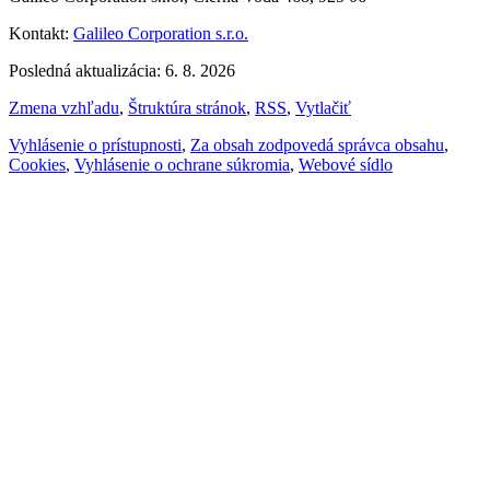
Kontakt:
Galileo Corporation s.r.o.
Posledná aktualizácia: 6. 8. 2026
Zmena vzhľadu
,
Štruktúra stránok
,
RSS
,
Vytlačiť
Vyhlásenie o prístupnosti
,
Za obsah zodpovedá správca obsahu
,
Cookies
,
Vyhlásenie o ochrane súkromia
,
Webové sídlo