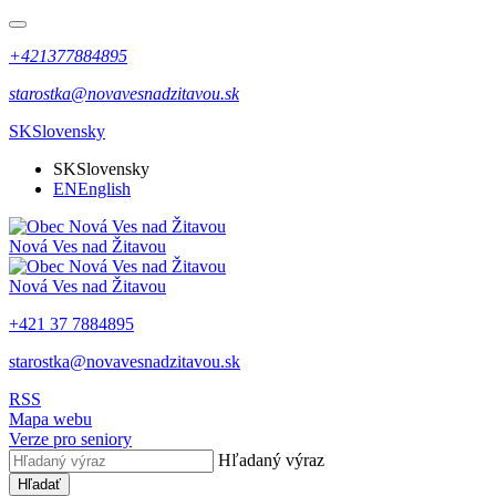
+421377884895
starostka@novavesnadzitavou.sk
SK
Slovensky
SK
Slovensky
EN
English
Nová Ves nad Žitavou
Nová Ves nad Žitavou
+421 37 7884895
starostka@novavesnadzitavou.sk
RSS
Mapa webu
Verze pro seniory
Hľadaný výraz
Hľadať