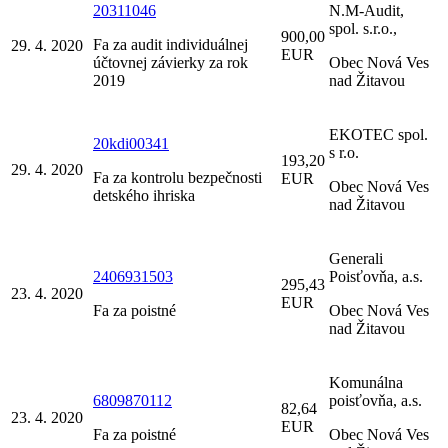
20311046
N.M-Audit,
spol. s.r.o.,
900,00
Fa za audit individuálnej
29. 4. 2020
EUR
účtovnej závierky za rok
Obec Nová Ves
2019
nad Žitavou
EKOTEC spol.
20kdi00341
s r.o.
193,20
29. 4. 2020
Fa za kontrolu bezpečnosti
EUR
Obec Nová Ves
detského ihriska
nad Žitavou
Generali
2406931503
Poisťovňa, a.s.
295,43
23. 4. 2020
EUR
Fa za poistné
Obec Nová Ves
nad Žitavou
Komunálna
6809870112
poisťovňa, a.s.
82,64
23. 4. 2020
EUR
Fa za poistné
Obec Nová Ves