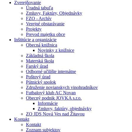
Zverejňovanie
Úradná tabuľa
Zmluvy, Faktúry, Objednávky
FZO - Archív
Verejné obstarávanie
Projekty
Prevod majetku obce
Inštitúcie a organizácie
Obecná knižnica
Novinky z knižnice
Základná škola
Materská škola
Farský úrad
Odborné učilište internátne
Poštový úrad
Pútnický spolok
Združenie novianskych vinohradníkov
Futbalový klub AC Novan
Obecný podnik JOVKA s.r.o.
Informácie
Zmluvy, faktúry, objednávky
ZO JDS Nová Ves nad Žitavou
Kontakt
Kontakt
Zoznam subjektov