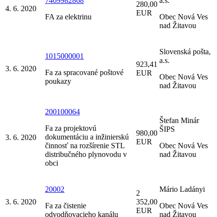
7469982868
a.s.
280,00
4. 6. 2020
EUR
FA za elektrinu
Obec Nová Ves
nad Žitavou
Slovenská pošta,
1015000001
a.s.
923,41
3. 6. 2020
Fa za spracované poštové
EUR
Obec Nová Ves
poukazy
nad Žitavou
200100064
Štefan Minár
Fa za projektovú
ŠIPS
980,00
dokumentáciu a inžinierskú
3. 6. 2020
EUR
činnosť na rozšírenie STL
Obec Nová Ves
distribučného plynovodu v
nad Žitavou
obci
20002
Mário Ladányi
2
3. 6. 2020
352,00
Fa za čistenie
Obec Nová Ves
EUR
odvodňovacieho kanálu
nad Žitavou