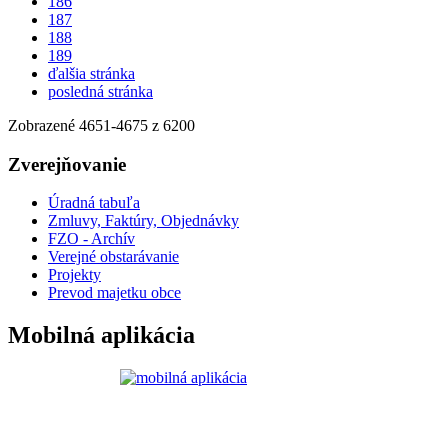
186
187
188
189
ďalšia stránka
posledná stránka
Zobrazené
4651
-
4675
z 6200
Zverejňovanie
Úradná tabuľa
Zmluvy, Faktúry, Objednávky
FZO - Archív
Verejné obstarávanie
Projekty
Prevod majetku obce
Mobilná aplikácia