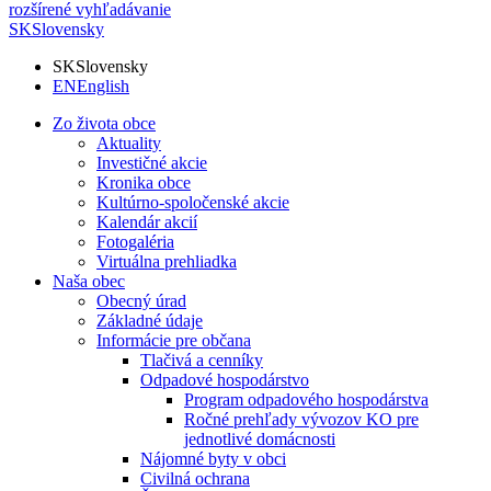
rozšírené vyhľadávanie
SK
Slovensky
SK
Slovensky
EN
English
Zo života obce
Aktuality
Investičné akcie
Kronika obce
Kultúrno-spoločenské akcie
Kalendár akcií
Fotogaléria
Virtuálna prehliadka
Naša obec
Obecný úrad
Základné údaje
Informácie pre občana
Tlačivá a cenníky
Odpadové hospodárstvo
Program odpadového hospodárstva
Ročné prehľady vývozov KO pre
jednotlivé domácnosti
Nájomné byty v obci
Civilná ochrana