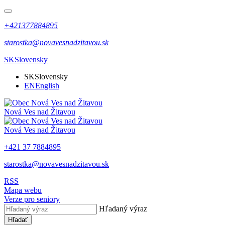
+421377884895
starostka@novavesnadzitavou.sk
SK
Slovensky
SK
Slovensky
EN
English
Nová Ves nad Žitavou
Nová Ves nad Žitavou
+421 37 7884895
starostka@novavesnadzitavou.sk
RSS
Mapa webu
Verze pro seniory
Hľadaný výraz
Hľadať