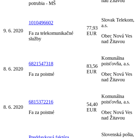
nad Žitavou
potrubia - MŠ
Slovak Telekom,
1010496602
a.s.
77,93
9. 6. 2020
Fa za telekomunikačné
EUR
Obec Nová Ves
služby
nad Žitavou
Komunálna
6821547318
poisťovňa, a.s.
83,56
8. 6. 2020
EUR
Fa za poistné
Obec Nová Ves
nad Žitavou
Komunálna
6815372216
poisťovňa, a.s.
54,40
8. 6. 2020
EUR
Fa za poistné
Obec Nová Ves
nad Žitavou
Slovenská pošta,
Preddavková faktúra