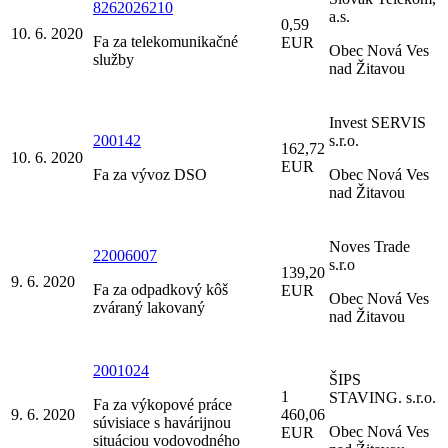
8262026210
a.s.
0,59
10. 6. 2020
Fa za telekomunikačné
EUR
Obec Nová Ves
služby
nad Žitavou
Invest SERVIS
200142
s.r.o.
162,72
10. 6. 2020
EUR
Fa za vývoz DSO
Obec Nová Ves
nad Žitavou
Noves Trade
22006007
s.r.o
139,20
9. 6. 2020
Fa za odpadkový kôš
EUR
Obec Nová Ves
zváraný lakovaný
nad Žitavou
2001024
ŠIPS
1
STAVING. s.r.o.
Fa za výkopové práce
9. 6. 2020
460,06
súvisiace s havárijnou
Obec Nová Ves
EUR
situáciou vodovodného