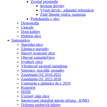
Životné prostredie
Invázne dreviny
Výrub drevín - základné informácie
Zlaté žltnutie viniča- opatrenia
Podnikatelia v obci
Demografia
Cintorín
Dom kultúry
História obce
Samospráva
Starostka obce
Zástupca starostky
Hlavný kontrolór obce
Obecné zastupiteľstvo
Symboly obce
Všeobecné záväzné nariadenia
Smernice, pravidlá, poriadky
Zasadnutia OZ 2010-2022
Zasadnutia OZ 2022-2026
Uznesenia a zápisnice do r. 2010
Rozpočet
PHSR
Územný plán obce
Integrované obslužné miesto občana - IOMO
Ochrana osobných údajov