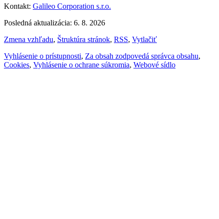
Kontakt:
Galileo Corporation s.r.o.
Posledná aktualizácia: 6. 8. 2026
Zmena vzhľadu
,
Štruktúra stránok
,
RSS
,
Vytlačiť
Vyhlásenie o prístupnosti
,
Za obsah zodpovedá správca obsahu
,
Cookies
,
Vyhlásenie o ochrane súkromia
,
Webové sídlo