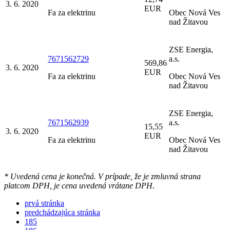
3. 6. 2020
EUR
Fa za elektrinu
Obec Nová Ves
nad Žitavou
ZSE Energia,
7671562729
a.s.
569,86
3. 6. 2020
EUR
Fa za elektrinu
Obec Nová Ves
nad Žitavou
ZSE Energia,
7671562939
a.s.
15,55
3. 6. 2020
EUR
Fa za elektrinu
Obec Nová Ves
nad Žitavou
* Uvedená cena je konečná. V prípade, že je zmluvná strana
platcom DPH, je cena uvedená vrátane DPH.
prvá stránka
predchádzajúca stránka
185