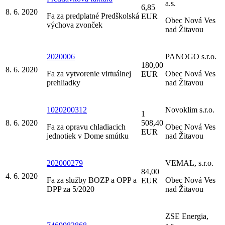
a.s.
6,85
8. 6. 2020
Fa za predplatné Predškolská
EUR
Obec Nová Ves
výchova zvonček
nad Žitavou
2020006
PANOGO s.r.o.
180,00
8. 6. 2020
Fa za vytvorenie virtuálnej
Obec Nová Ves
EUR
prehliadky
nad Žitavou
1020200312
Novoklim s.r.o.
1
8. 6. 2020
508,40
Fa za opravu chladiacich
Obec Nová Ves
EUR
jednotiek v Dome smútku
nad Žitavou
202000279
VEMAL, s.r.o.
84,00
4. 6. 2020
Fa za služby BOZP a OPP a
Obec Nová Ves
EUR
DPP za 5/2020
nad Žitavou
ZSE Energia,