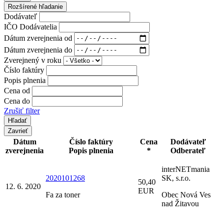
Rozšírené hľadanie
Dodávateľ
IČO Dodávatelia
Dátum zverejnenia od
Dátum zverejnenia do
Zverejnený v roku
Číslo faktúry
Popis plnenia
Cena od
Cena do
Zrušiť filter
Zavrieť
Dátum
Číslo faktúry
Cena
Dodávateľ
zverejnenia
Popis plnenia
*
Odberateľ
interNETmania
2020101268
SK, s.r.o.
50,40
12. 6. 2020
EUR
Fa za toner
Obec Nová Ves
nad Žitavou