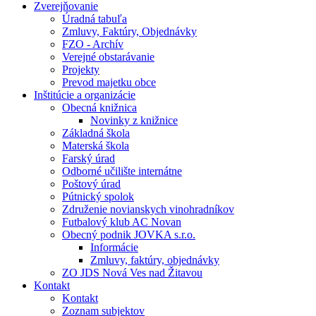
Zverejňovanie
Úradná tabuľa
Zmluvy, Faktúry, Objednávky
FZO - Archív
Verejné obstarávanie
Projekty
Prevod majetku obce
Inštitúcie a organizácie
Obecná knižnica
Novinky z knižnice
Základná škola
Materská škola
Farský úrad
Odborné učilište internátne
Poštový úrad
Pútnický spolok
Združenie novianskych vinohradníkov
Futbalový klub AC Novan
Obecný podnik JOVKA s.r.o.
Informácie
Zmluvy, faktúry, objednávky
ZO JDS Nová Ves nad Žitavou
Kontakt
Kontakt
Zoznam subjektov