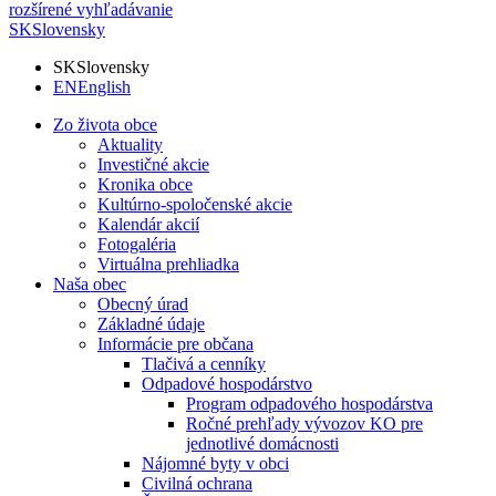
rozšírené vyhľadávanie
SK
Slovensky
SK
Slovensky
EN
English
Zo života obce
Aktuality
Investičné akcie
Kronika obce
Kultúrno-spoločenské akcie
Kalendár akcií
Fotogaléria
Virtuálna prehliadka
Naša obec
Obecný úrad
Základné údaje
Informácie pre občana
Tlačivá a cenníky
Odpadové hospodárstvo
Program odpadového hospodárstva
Ročné prehľady vývozov KO pre
jednotlivé domácnosti
Nájomné byty v obci
Civilná ochrana