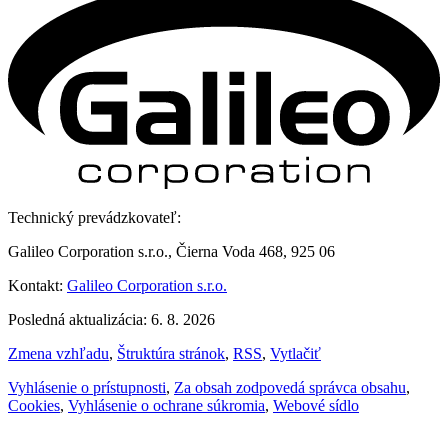
Technický prevádzkovateľ:
Galileo Corporation s.r.o., Čierna Voda 468, 925 06
Kontakt:
Galileo Corporation s.r.o.
Posledná aktualizácia: 6. 8. 2026
Zmena vzhľadu
,
Štruktúra stránok
,
RSS
,
Vytlačiť
Vyhlásenie o prístupnosti
,
Za obsah zodpovedá správca obsahu
,
Cookies
,
Vyhlásenie o ochrane súkromia
,
Webové sídlo