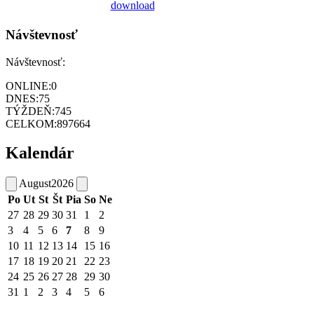
Návštevnosť
Návštevnosť:
ONLINE:
0
DNES:
75
TÝŽDEŇ:
745
CELKOM:
897664
Kalendár
August
2026
Po
Ut
St
Št
Pia
So
Ne
27
28
29
30
31
1
2
3
4
5
6
7
8
9
10
11
12
13
14
15
16
17
18
19
20
21
22
23
24
25
26
27
28
29
30
31
1
2
3
4
5
6