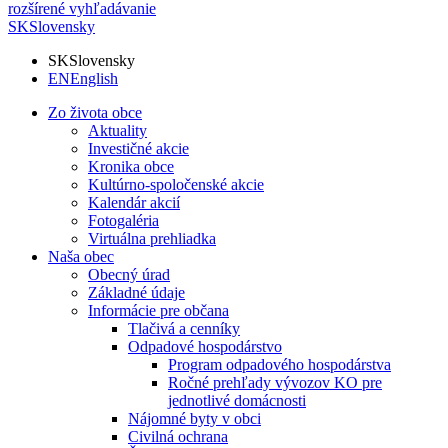
rozšírené vyhľadávanie
SK
Slovensky
SK
Slovensky
EN
English
Zo života obce
Aktuality
Investičné akcie
Kronika obce
Kultúrno-spoločenské akcie
Kalendár akcií
Fotogaléria
Virtuálna prehliadka
Naša obec
Obecný úrad
Základné údaje
Informácie pre občana
Tlačivá a cenníky
Odpadové hospodárstvo
Program odpadového hospodárstva
Ročné prehľady vývozov KO pre
jednotlivé domácnosti
Nájomné byty v obci
Civilná ochrana