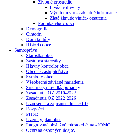
Životné prostredie
Invázne dreviny
Výrub drevín - základné informácie
Zlaté žltnutie viniča- opatrenia
Podnikatelia v obci
Demografia
Cintorín
Dom kultúry
História obce
Samospráva
Starostka obce
Zástupca starostky
Hlavný kontrolór obce
Obecné zastupiteľstvo
Symboly obce
Všeobecné záväzné nariadenia
Smernice, pravidlá, poriadky
Zasadnutia OZ 2010-2022
Zasadnutia OZ 2022-2026
Uznesenia a zápisnice do r. 2010
Rozpočet
PHSR
Územný plán obce
Integrované obslužné miesto občana - IOMO
Ochrana osobných údajov