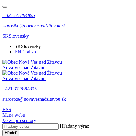
+421377884895
starostka@novavesnadzitavou.sk
SK
Slovensky
SK
Slovensky
EN
English
Nová Ves nad Žitavou
Nová Ves nad Žitavou
+421 37 7884895
starostka@novavesnadzitavou.sk
RSS
Mapa webu
Verze pro seniory
Hľadaný výraz
Hľadať