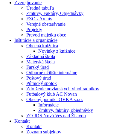
Zverejňovanie
Úradná tabuľa
Zmluvy, Faktúry, Objednávky
FZO - Archív
Verejné obstarávanie
Projekty
Prevod majetku obce
Inštitúcie a organizácie
Obecná knižnica
Novinky z knižnice
Základná škola
Materská škola
Farský úrad
Odborné učilište internátne
Poštový úrad
Pútnický spolok
Združenie novianskych vinohradníkov
Futbalový klub AC Novan
Obecný podnik JOVKA s.r.o.
Informácie
Zmluvy, faktúry, objednávky
ZO JDS Nová Ves nad Žitavou
Kontakt
Kontakt
Zoznam subjektov