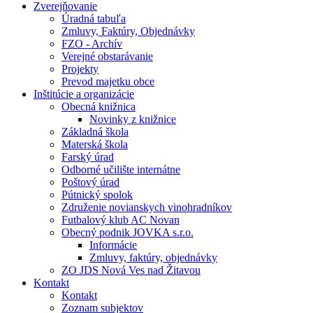
Zverejňovanie
Úradná tabuľa
Zmluvy, Faktúry, Objednávky
FZO - Archív
Verejné obstarávanie
Projekty
Prevod majetku obce
Inštitúcie a organizácie
Obecná knižnica
Novinky z knižnice
Základná škola
Materská škola
Farský úrad
Odborné učilište internátne
Poštový úrad
Pútnický spolok
Združenie novianskych vinohradníkov
Futbalový klub AC Novan
Obecný podnik JOVKA s.r.o.
Informácie
Zmluvy, faktúry, objednávky
ZO JDS Nová Ves nad Žitavou
Kontakt
Kontakt
Zoznam subjektov