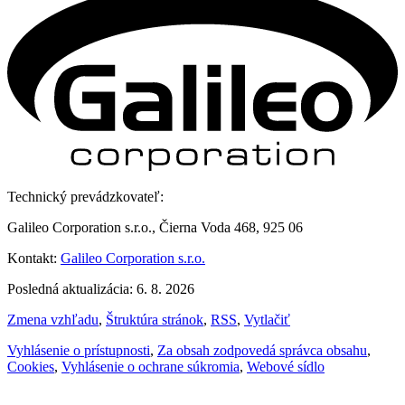
Technický prevádzkovateľ:
Galileo Corporation s.r.o., Čierna Voda 468, 925 06
Kontakt:
Galileo Corporation s.r.o.
Posledná aktualizácia: 6. 8. 2026
Zmena vzhľadu
,
Štruktúra stránok
,
RSS
,
Vytlačiť
Vyhlásenie o prístupnosti
,
Za obsah zodpovedá správca obsahu
,
Cookies
,
Vyhlásenie o ochrane súkromia
,
Webové sídlo