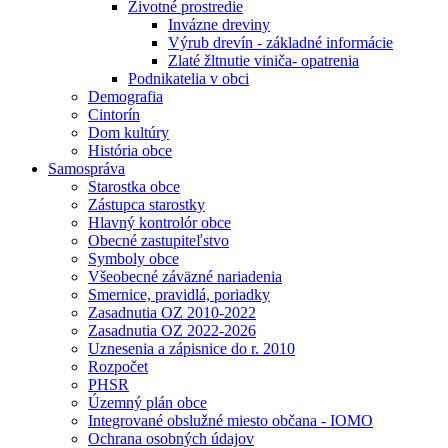
Životné prostredie
Invázne dreviny
Výrub drevín - základné informácie
Zlaté žltnutie viniča- opatrenia
Podnikatelia v obci
Demografia
Cintorín
Dom kultúry
História obce
Samospráva
Starostka obce
Zástupca starostky
Hlavný kontrolór obce
Obecné zastupiteľstvo
Symboly obce
Všeobecné záväzné nariadenia
Smernice, pravidlá, poriadky
Zasadnutia OZ 2010-2022
Zasadnutia OZ 2022-2026
Uznesenia a zápisnice do r. 2010
Rozpočet
PHSR
Územný plán obce
Integrované obslužné miesto občana - IOMO
Ochrana osobných údajov