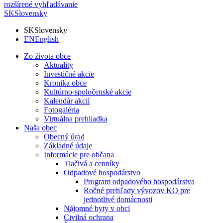
rozšírené vyhľadávanie
SK
Slovensky
SK
Slovensky
EN
English
Zo života obce
Aktuality
Investičné akcie
Kronika obce
Kultúrno-spoločenské akcie
Kalendár akcií
Fotogaléria
Virtuálna prehliadka
Naša obec
Obecný úrad
Základné údaje
Informácie pre občana
Tlačivá a cenníky
Odpadové hospodárstvo
Program odpadového hospodárstva
Ročné prehľady vývozov KO pre
jednotlivé domácnosti
Nájomné byty v obci
Civilná ochrana