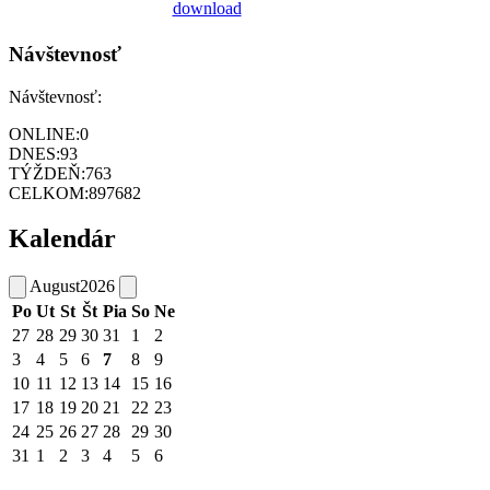
Návštevnosť
Návštevnosť:
ONLINE:
0
DNES:
93
TÝŽDEŇ:
763
CELKOM:
897682
Kalendár
August
2026
Po
Ut
St
Št
Pia
So
Ne
27
28
29
30
31
1
2
3
4
5
6
7
8
9
10
11
12
13
14
15
16
17
18
19
20
21
22
23
24
25
26
27
28
29
30
31
1
2
3
4
5
6