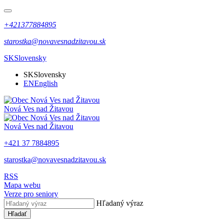
+421377884895
starostka@novavesnadzitavou.sk
SK
Slovensky
SK
Slovensky
EN
English
Nová Ves nad Žitavou
Nová Ves nad Žitavou
+421 37 7884895
starostka@novavesnadzitavou.sk
RSS
Mapa webu
Verze pro seniory
Hľadaný výraz
Hľadať