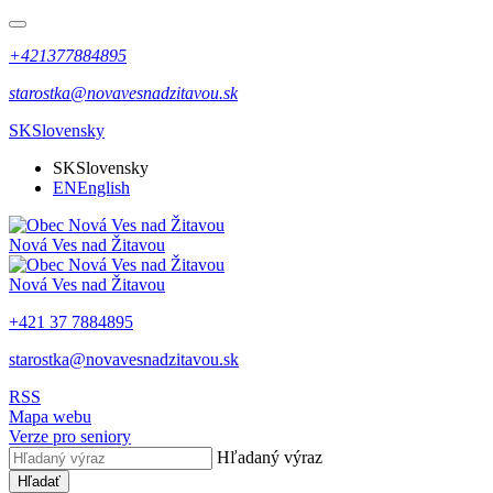
+421377884895
starostka@novavesnadzitavou.sk
SK
Slovensky
SK
Slovensky
EN
English
Nová Ves nad Žitavou
Nová Ves nad Žitavou
+421 37 7884895
starostka@novavesnadzitavou.sk
RSS
Mapa webu
Verze pro seniory
Hľadaný výraz
Hľadať