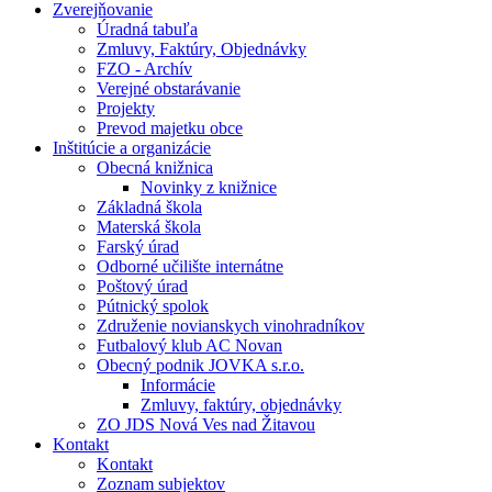
Zverejňovanie
Úradná tabuľa
Zmluvy, Faktúry, Objednávky
FZO - Archív
Verejné obstarávanie
Projekty
Prevod majetku obce
Inštitúcie a organizácie
Obecná knižnica
Novinky z knižnice
Základná škola
Materská škola
Farský úrad
Odborné učilište internátne
Poštový úrad
Pútnický spolok
Združenie novianskych vinohradníkov
Futbalový klub AC Novan
Obecný podnik JOVKA s.r.o.
Informácie
Zmluvy, faktúry, objednávky
ZO JDS Nová Ves nad Žitavou
Kontakt
Kontakt
Zoznam subjektov