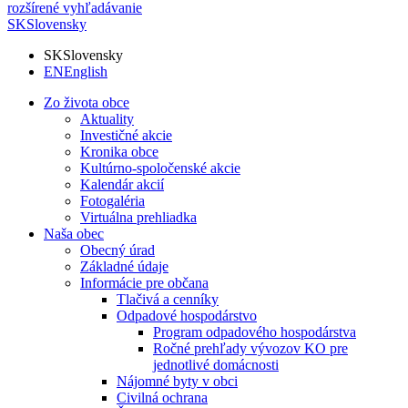
rozšírené vyhľadávanie
SK
Slovensky
SK
Slovensky
EN
English
Zo života obce
Aktuality
Investičné akcie
Kronika obce
Kultúrno-spoločenské akcie
Kalendár akcií
Fotogaléria
Virtuálna prehliadka
Naša obec
Obecný úrad
Základné údaje
Informácie pre občana
Tlačivá a cenníky
Odpadové hospodárstvo
Program odpadového hospodárstva
Ročné prehľady vývozov KO pre
jednotlivé domácnosti
Nájomné byty v obci
Civilná ochrana