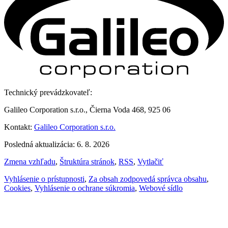
Technický prevádzkovateľ:
Galileo Corporation s.r.o., Čierna Voda 468, 925 06
Kontakt:
Galileo Corporation s.r.o.
Posledná aktualizácia: 6. 8. 2026
Zmena vzhľadu
,
Štruktúra stránok
,
RSS
,
Vytlačiť
Vyhlásenie o prístupnosti
,
Za obsah zodpovedá správca obsahu
,
Cookies
,
Vyhlásenie o ochrane súkromia
,
Webové sídlo