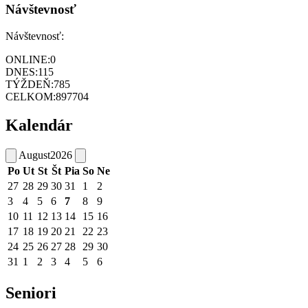
Návštevnosť
Návštevnosť:
ONLINE:
0
DNES:
115
TÝŽDEŇ:
785
CELKOM:
897704
Kalendár
August
2026
Po
Ut
St
Št
Pia
So
Ne
27
28
29
30
31
1
2
3
4
5
6
7
8
9
10
11
12
13
14
15
16
17
18
19
20
21
22
23
24
25
26
27
28
29
30
31
1
2
3
4
5
6
Seniori