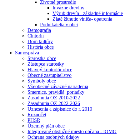
Životné prostredie
Invázne dreviny
Výrub drevín - základné informácie
Zlaté žltnutie viniča- opatrenia
Podnikatelia v obci
Demografia
Cintorín
Dom kultúry
História obce
Samospráva
Starostka obce
Zástupca starostky
Hlavný kontrolór obce
Obecné zastupiteľstvo
Symboly obce
Všeobecné záväzné nariadenia
Smernice, pravidlá, poriadky
Zasadnutia OZ 2010-2022
Zasadnutia OZ 2022-2026
Uznesenia a zápisnice do r. 2010
Rozpočet
PHSR
Územný plán obce
Integrované obslužné miesto občana - IOMO
Ochrana osobných údajov