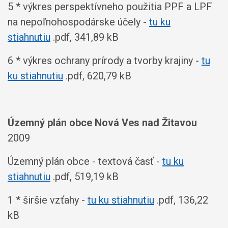
5 * výkres perspektívneho použitia PPF a LPF
na nepoľnohospodárske účely -
tu ku
stiahnutiu
.pdf, 341,89 kB
6 * výkres ochrany prírody a tvorby krajiny -
tu
ku stiahnutiu
.pdf, 620,79 kB
Územný plán obce Nová Ves nad Žitavou
2009
Územný plán obce - textová časť -
tu ku
stiahnutiu
.pdf, 519,19 kB
1 * širšie vzťahy -
tu ku stiahnutiu
.pdf, 136,22
kB