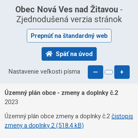
Obec Nová Ves nad Žitavou
-
Zjednodušená verzia stránok
Prepnúť na štandardný web
Späť na úvod
Nastavenie veľkosti písma
—
+
Územný plán obce - zmeny a doplnky č.2
2023
Územný plán obce zmeny a doplnky č.2
čistopis
zmeny a doplnky 2 (518.4 kB)