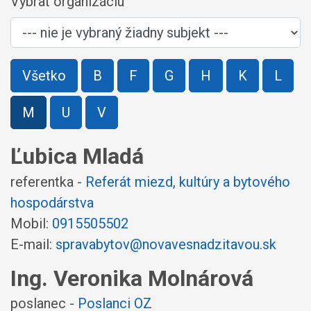
Vybrať organizáciu
Všetko
B
F
G
H
K
L
M
U
V
Ľubica Mladá
referentka -
Referát miezd, kultúry a bytového
hospodárstva
Mobil:
0915505502
E-mail:
spravabytov@novavesnadzitavou.sk
Ing. Veronika Molnárová
poslanec -
Poslanci OZ