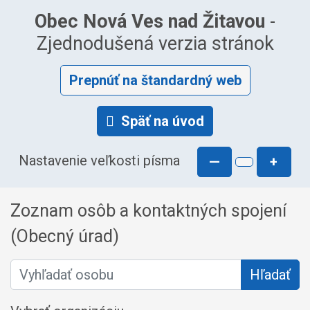
Obec Nová Ves nad Žitavou
-
Zjednodušená verzia stránok
Prepnúť na štandardný web
Späť na úvod
Nastavenie veľkosti písma
—
+
Zoznam osôb a kontaktných spojení
(Obecný úrad)
Vyhľadať osobu
Hľadať